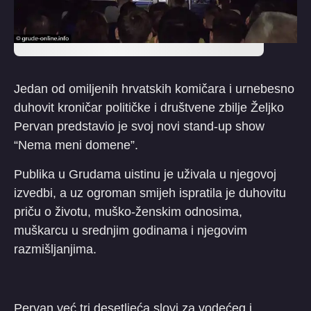
Jedan od omiljenih hrvatskih komičara i urnebesno
duhovit kroničar političke i društvene zbilje Željko
Pervan predstavio je svoj novi stand-up show
“Nema meni domene”.
Publika u Grudama uistinu je uživala u njegovoj
izvedbi, a uz ogroman smijeh ispratila je duhovitu
priču o životu, muško-ženskim odnosima,
muškarcu u srednjim godinama i njegovim
razmišljanjima.
Pervan već tri desetljeća slovi za vodećeg i