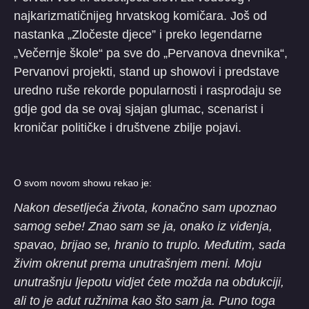
najkarizmatičnijeg hrvatskog komičara. Još od
nastanka „Zločeste djece” i preko legendarne
„Večernje škole“ pa sve do „Pervanova dnevnika“,
Pervanovi projekti, stand up showovi i predstave
uredno ruše rekorde popularnosti i rasprodaju se
gdje god da se ovaj sjajan glumac, scenarist i
kroničar političke i društvene zbilje pojavi.
O svom novom showu rekao je:
Nakon desetljeća života, konačno sam upoznao
samog sebe! Znao sam se ja, onako iz viđenja,
spavao, brijao se, hranio to truplo. Međutim, sada
živim okrenut prema unutrašnjem meni. Moju
unutrašnju ljepotu vidjet ćete možda na obdukciji,
ali to je adut ružnima kao što sam ja. Puno toga