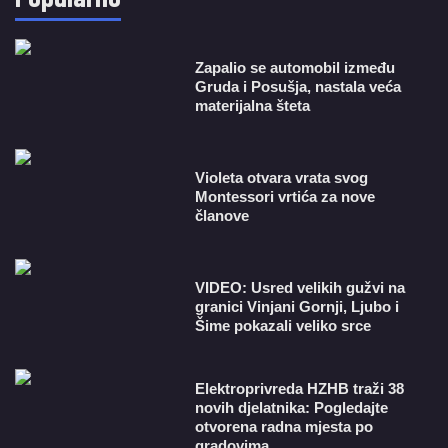
Zapalio se automobil između
Gruda i Posušja, nastala veća
materijalna šteta
Violeta otvara vrata svog
Montessori vrtića za nove
članove
VIDEO: Usred velikih gužvi na
granici Vinjani Gornji, Ljubo i
Šime pokazali veliko srce
​Elektroprivreda HZHB traži 38
novih djelatnika: Pogledajte
otvorena radna mjesta po
gradovima