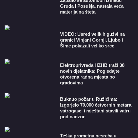
Zapalio se automobil između
Gruda i Posušja, nastala veća
materijalna šteta
VIDEO: Usred velikih gužvi na
granici Vinjani Gornji, Ljubo i
Šime pokazali veliko srce
​Elektroprivreda HZHB traži 38
novih djelatnika: Pogledajte
otvorena radna mjesta po
gradovima
Buknuo požar u Ružićima:
Izgorjelo 70.000 četvornih metara,
vatrogasci i mještani stavili vatru
pod nadzor
Teška prometna nesreća u