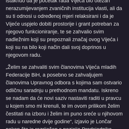
istaknuo da je početak rada Vijeća bio otežan
nerazumijevanjem zvaničnih institucija vlasti, ali da
su ti odnosi u određenoj mjeri relaksirani i da je
Vijeće uspjelo dobiti prostorije i grant potreban za
njegovo funkcioniranje, te se zahvalio svim
nadležnim koji su prepoznali značaj ovog Vijeća i
koji su na bilo koji način dali svoj doprinos u
njegovom radu.
„Želim se zahvaliti svim članovima Vijeća mladih
Federacije BiH, a posebno se zahvaljujem
članovima Upravnog odbora s kojima sam ostvario
odličnu saradnju u prethodnom mandatu. Iskreno
se nadam da će novi saziv nastaviti raditi u pravcu
u kojem smo mi krenuli, te im ovom prilikom želim
čestitati na izboru i želim im puno sreće u njihovom
radu u naredne dvije godine“, izjavio je Lončar