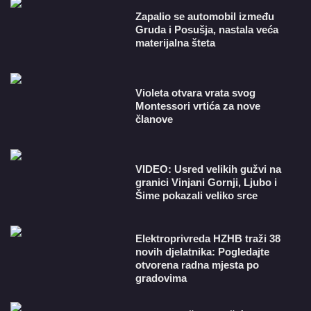
Zapalio se automobil između
Gruda i Posušja, nastala veća
materijalna šteta
Violeta otvara vrata svog
Montessori vrtića za nove
članove
VIDEO: Usred velikih gužvi na
granici Vinjani Gornji, Ljubo i
Šime pokazali veliko srce
​Elektroprivreda HZHB traži 38
novih djelatnika: Pogledajte
otvorena radna mjesta po
gradovima