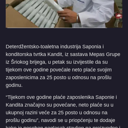
Deterdžentsko-toaletna industrija Saponia i
konditorska tvrtka Kandit, iz sastava Mepas Grupe
iz Šriokog brijega, u petak su izvijestile da su
tijekom ove godine povećale neto plaće svojim
zaposlenicima za 25 posto u odnosu na prošlu
godinu.
“Tijekom ove godine plaće zaposlenika Saponie i
Kandita značajno su povećane, neto plaće su u
ukupnoj razini veće za 25 posto u odnosu na
prošlu godinu”, navodi se u priopćenju te dodaje
kako je poseban naglasak stavljen na proizvodno i