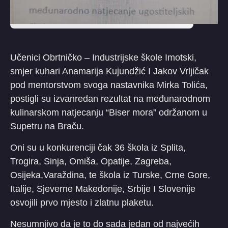
Učenici Obrtničko – Industrijske škole Imotski,
smjer kuhari Anamarija Kujundžić I Jakov Vrljičak
pod mentorstvom svoga nastavnika Mirka Tolića,
postigli su izvanredan rezultat na međunarodnom
kulinarskom natjecanju “Biser mora” održanom u
Supetru na Braču.
Oni su u konkurenciji čak 36 škola iz Splita,
Trogira, Sinja, Omiša, Opatije, Zagreba,
Osijeka,Varaždina, te škola iz Turske, Crne Gore,
Italije, Sjeverne Makedonije, Srbije I Slovenije
osvojili prvo mjesto i zlatnu plaketu.
Nesumnjivo da je to do sada jedan od najvećih