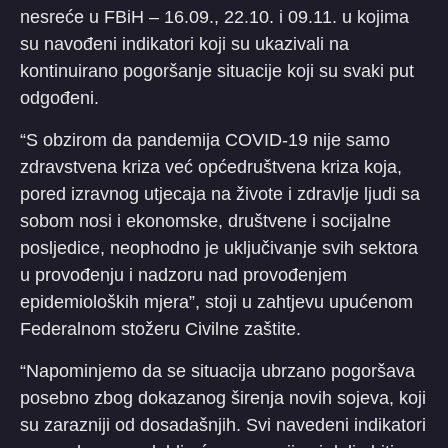
nesreće u FBiH – 16.09., 22.10. i 09.11. u kojima
su navođeni indikatori koji su ukazivali na
kontinuirano pogoršanje situacije koji su svaki put
odgođeni.
“S obzirom da pandemija COVID-19 nije samo
zdravstvena kriza već općedruštvena kriza koja,
pored izravnog utjecaja na živote i zdravlje ljudi sa
sobom nosi i ekonomske, društvene i socijalne
posljedice, neophodno je uključivanje svih sektora
u provođenju i nadzoru nad provođenjem
epidemioloških mjera”, stoji u zahtjevu upućenom
Federalnom stožeru Civilne zaštite.
“Napominjemo da se situacija ubrzano pogoršava
posebno zbog dokazanog širenja novih sojeva, koji
su zarazniji od dosadašnjih. Svi navedeni indikatori