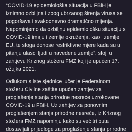
“COVID-19 epidemiološka situacija u FBiH je
iznimno ozbiljna i zbog ubrzanog širenja virusa se
pogoršava i svakodnevno dramatično mijenja.
Napominjemo da ozbiljnu epidemiološku situaciju s
COVID-19 imaju i zemlje okruženja, kao i zemlje
EU, te stoga donose restriktivne mjere kada su u
pitanju ulasci ljudi u navedene zemlje”, stoji u
zahtjevu Kriznog stožera FMZ koji je upućen 17.
ožujka 2021.
Odlukom s iste sjednice jučer je Federalnom
stožeru Civilne zaštite upućen zahtjev za
proglašenje stanja prirodne nesreće uzrokovane
COVID-19 u FBiH. Uz zahtjev za ponovnim
proglašenjem stanja prirodne nesreće, iz Kriznog
stožera FMZ napominju kako su već tri puta
dostavljali prijedloge za proglašenje stanja prirodne