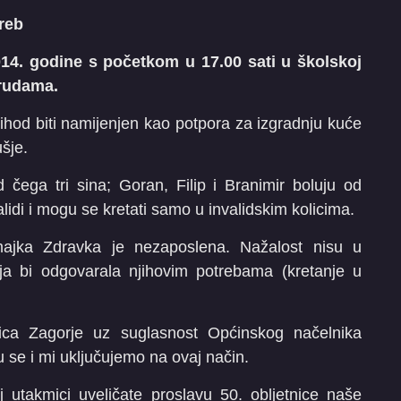
reb
014. godine s početkom u 17.00 sati u školskoj
Grudama.
ihod biti namijenjen kao potpora za izgradnju kuće
ušje.
d čega tri sina; Goran, Filip i Branimir boluju od
alidi i mogu se kretati samo u invalidskim kolicima.
ajka Zdravka je nezaposlena. Nažalost nisu u
oja bi odgovarala njihovim potrebama (kretanje u
ica Zagorje uz suglasnost Općinskog načelnika
 se i mi uključujemo na ovaj način.
takmici uveličate proslavu 50. obljetnice naše