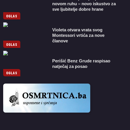
novom ruhu – novo iskustvo za
sve ljubitelje dobre hrane
OGLAS
Violeta otvara vrata svog
Montessori vrtića za nove
članove
OGLAS
Perišić Benz Grude raspisao
natječaj za posao
OGLAS