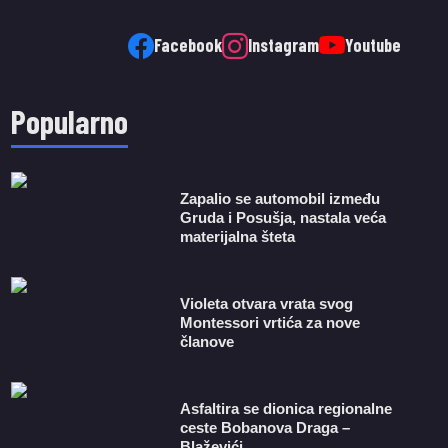
Facebook
Instagram
Youtube
Popularno
Zapalio se automobil između
Gruda i Posušja, nastala veća
materijalna šteta
Violeta otvara vrata svog
Montessori vrtića za nove
članove
Asfaltira se dionica regionalne
ceste Bobanova Draga –
Blaževići