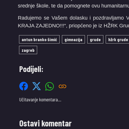
srednje škole, te da pomognete ovu humanitarnu a
Radujemo se Vašem dolasku i pozdravljamo V
KRAJA ZAJEDNO!!!“, priopćeno je iz HŽRK Grude
antun branko šimić
gimnazija
grude
hžrk grude
zagreb
Podijeli:
Učitavanje komentara…
Ostavi komentar