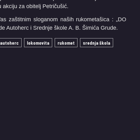
kciju za obitelj Petričušić.
as zaštitnim sloganom naših rukometašica : „DO
 Autoherc i Srednje škole A. B. Šimića Grude.
 autoherc
lokomovita
rukomet
srednja škola