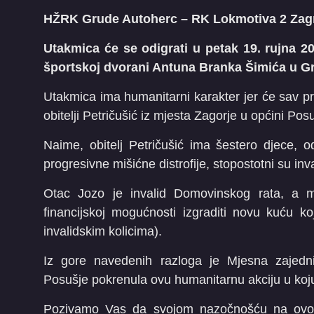
HŽRK Grude Autoherc – RK Lokmotiva 2 Zag
Utakmica će se odigrati u petak 19. rujna 2
športskoj dvorani Antuna Branka Šimića u 
Utakmica ima humanitarni karakter jer će sav pr
obitelji Petričušić iz mjesta Zagorje u općini Pos
Naime, obitelj Petričušić ima šestero djece, o
progresivne mišićne distrofije, stopostotni su inv
Otac Jozo je invalid Domovinskog rata, a m
financijskoj mogućnosti izgraditi novu kuću k
invalidskim kolicima).
Iz gore navedenih razloga je Mjesna zajedn
Posušje pokrenula ovu humanitarnu akciju u koju
Pozivamo Vas da svojom nazočnošću na ovoj u