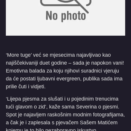
‘More tuge’ već se mjesecima najavljivao kao
najiščekivaniji duet godine – sada je napokon vani!
Emotivna balada za koju njihovi suradnici vjeruju
da će postati ljubavni evergreen, publika sada ima
prilie čuti i vidjeti.
‘Lijepa pjesma za slušati i u pojedinim trenucima
tući glavom o zid’, kaže sama Severina o pjesmi.
Spot je najavljem raskošnim modnim fotografijama,
a čak je i zaplesala s pjevačem Sašem Matićem
kojemu je to bilo nezaboravno iskustvo.