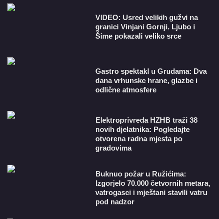
VIDEO: Usred velikih gužvi na
granici Vinjani Gornji, Ljubo i
Šime pokazali veliko srce
Gastro spektakl u Grudama: Dva
dana vrhunske hrane, glazbe i
odlične atmosfere
​Elektroprivreda HZHB traži 38
novih djelatnika: Pogledajte
otvorena radna mjesta po
gradovima
Buknuo požar u Ružićima:
Izgorjelo 70.000 četvornih metara,
vatrogasci i mještani stavili vatru
pod nadzor