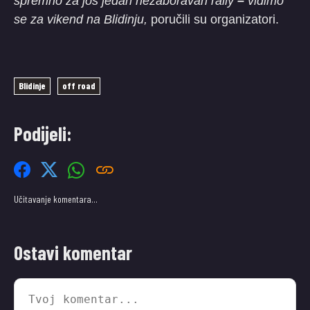
spremno za još jedan nezaboravan rally
–
vidimo
se za vikend na Blidinju,
poručili su organizatori.
Blidinje
off road
Podijeli:
Učitavanje komentara…
Ostavi komentar