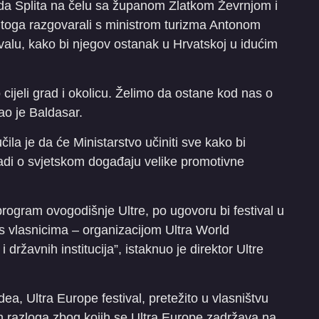
ada Splita na čelu sa županom Zlatkom Ževrnjom i
 toga razgovarali s ministrom turizma Antonom
ivalu, kako bi njegov ostanak u Hrvatskoj u idućim
 cijeli grad i okolicu. Želimo da ostane kod nas o
ao je Baldasar.
la je da će Ministarstvo učiniti sve kako bi
, radi o svjetskom događaju velike promotivne
rogram ovogodišnje Ultre, po ugovoru bi festival u
i s vlasnicima – organizacijom Ultra World
 državnih institucija”, istaknuo je direktor Ultre
a, Ultra Europe festival, pretežito u vlasništvu
ih razloga zbog kojih se Ultra Europe zadržava na