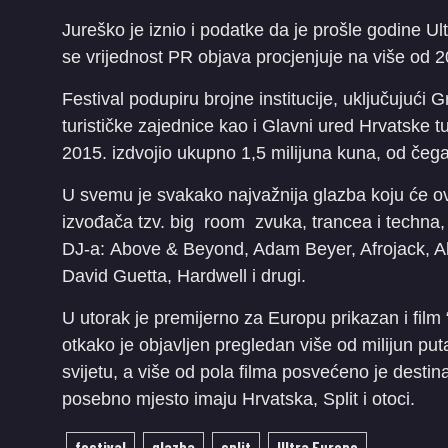
Jureško je iznio i podatke da je prošle godine Ult
se vrijednost PR objava procjenjuje na više od 2
Festival podupiru brojne institucije, uključujući 
turističke zajednice kao i Glavni ured Hrvatske tur
2015. izdvojio ukupno 1,5 milijuna kuna, od čeg
U svemu je svakako najvažnija glazba koju će o
izvođača tzv. big room zvuka, trancea i techna,
DJ-a: Above & Beyond, Adam Beyer, Afrojack, Al
David Guetta, Hardwell i drugi.
U utorak je premijerno za Europu prikazan i film 
otkako je objavljen pregledan više od milijun puta
svijetu, a više od pola filma posvećeno je desti
posebno mjesto imaju Hrvatska, Split i otoci.
festival
glazba
split
Ultra Europe