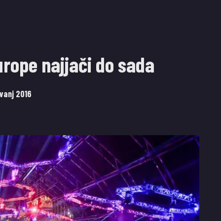
urope najjači do sada
avanj 2016