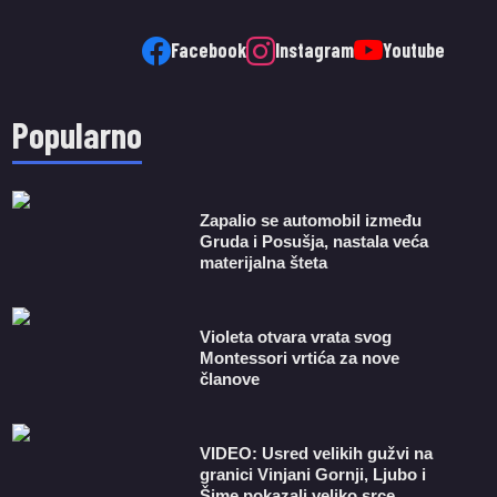
Facebook
Instagram
Youtube
Popularno
Zapalio se automobil između
Gruda i Posušja, nastala veća
materijalna šteta
Violeta otvara vrata svog
Montessori vrtića za nove
članove
VIDEO: Usred velikih gužvi na
granici Vinjani Gornji, Ljubo i
Šime pokazali veliko srce