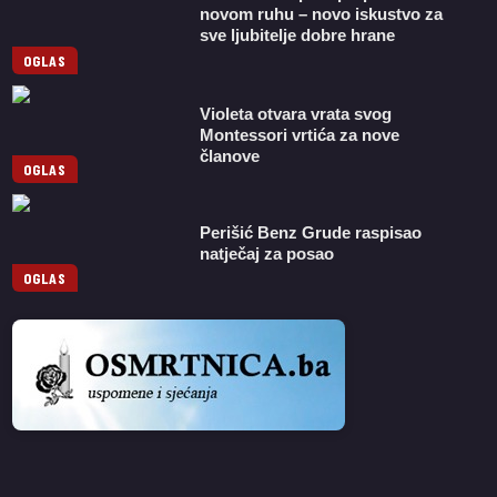
novom ruhu – novo iskustvo za
sve ljubitelje dobre hrane
OGLAS
Violeta otvara vrata svog
Montessori vrtića za nove
članove
OGLAS
Perišić Benz Grude raspisao
natječaj za posao
OGLAS