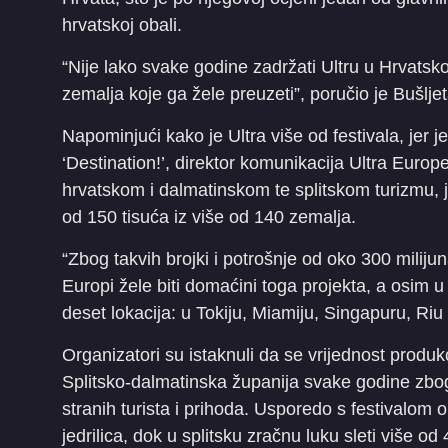
hrvatskoj obali.
“Nije lako svake godine zadržati Ultru u Hrvatsko
zemalja koje ga žele preuzeti”, poručio je Bušljet
Napominjući kako je Ultra više od festivala, jer j
‘Destination!’, direktor komunikacija Ultra Europ
hrvatskom i dalmatinskom te splitskom turizmu, jer
od 150 tisuća iz više od 140 zemalja.
“Zbog takvih brojki i potrošnje od oko 300 miliju
Europi žele biti domaćini toga projekta, a osim u 
deset lokacija: u Tokiju, Miamiju, Singapuru, Riu 
Organizatori su istaknuli da se vrijednost produkc
Splitsko-dalmatinska županija svake godine zbo
stranih turista i prihoda. Usporedo s festivalom o
jedrilica, dok u splitsku zračnu luku sleti više od