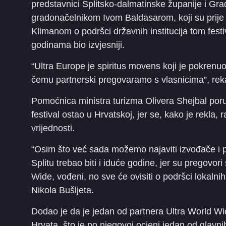
predstavnici Splitsko-dalmatinske županije i Gr
gradonačelnikom Ivom Baldasarom, koji su prije
Klimanom o podršci državnih institucija tom fest
godinama bio izvjesniji.
“Ultra Europe je spiritus movens koji je pokrenuo
čemu partnerski pregovaramo s vlasnicima”, rek
Pomoćnica ministra turizma Olivera Shejbal poruči
festival ostao u Hrvatskoj, jer se, kako je rekla
vrijednosti.
“Osim što već sada možemo najaviti izvođače i p
Splitu trebao biti i iduće godine, jer su pregovor
Wide, vođeni, no sve će ovisiti o podršci lokalnih i
Nikola Bušljeta.
Dodao je da je jedan od partnera Ultra World Wide
Hrvata, što je po njegovoj ocjeni jedan od glavn