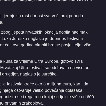
j, jer njezin rast donosi sve veći broj ponuda
a.
e zbog ljepota hrvatskih lokacija dobila nadimak
e Luka Jureško naglasio je doprinos festivala
 će i ove godine okupiti brojne posjetitelje, više
na kuna za vrijeme Ultra Europe, gotovo svi u
Hrvatskoj Ultra festivali se održavaju na više od
i drugdje”, naglasio je Jureško.
ije festivala kreće oko 3 milijuna eura, kao i da
g njega ostvaruje veliko povećanje dolazaka
rganizira se i regata na kojoj sudjeluje više od 600
 40 privatnih zrakoplova.