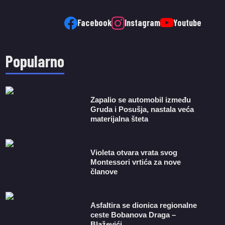
Facebook
Instagram
Youtube
Popularno
Zapalio se automobil između
Gruda i Posušja, nastala veća
materijalna šteta
Violeta otvara vrata svog
Montessori vrtića za nove
članove
Asfaltira se dionica regionalne
ceste Bobanova Draga –
Blaževići