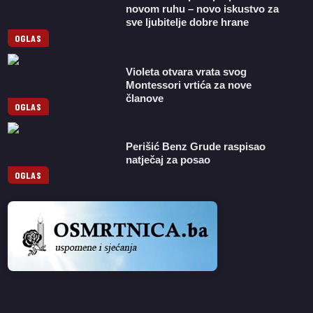
novom ruhu – novo iskustvo za
sve ljubitelje dobre hrane
OGLAS
Violeta otvara vrata svog
Montessori vrtića za nove
članove
OGLAS
Perišić Benz Grude raspisao
natječaj za posao
OGLAS