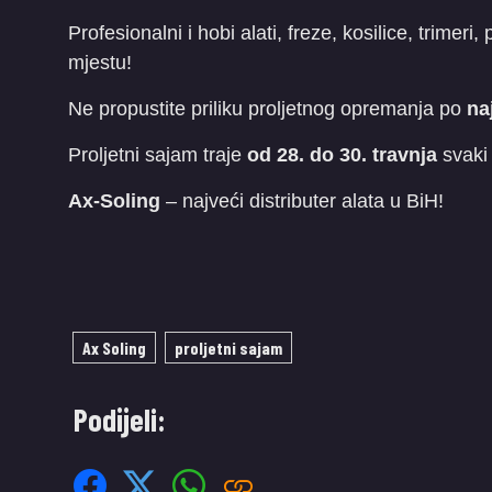
​Profesionalni i hobi alati, freze, kosilice, trime
mjestu!
​Ne propustite priliku proljetnog opremanja po
na
​Proljetni sajam traje
od 28. do 30. travnja
svaki
Ax-Soling
– najveći distributer alata u BiH!
Ax Soling
proljetni sajam
Podijeli: