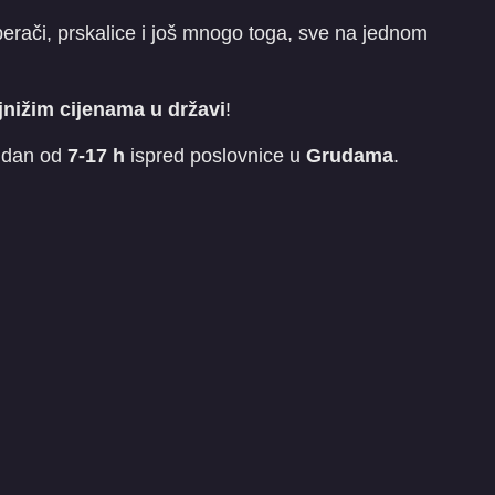
ri, perači, prskalice i još mnogo toga, sve na jednom
jnižim cijenama u državi
!
 dan od
7-17 h
ispred poslovnice u
Grudama
.