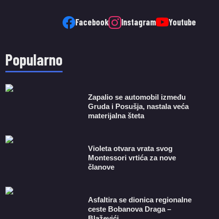
Facebook
Instagram
Youtube
Popularno
Zapalio se automobil između
Gruda i Posušja, nastala veća
materijalna šteta
Violeta otvara vrata svog
Montessori vrtića za nove
članove
Asfaltira se dionica regionalne
ceste Bobanova Draga –
Blaževići