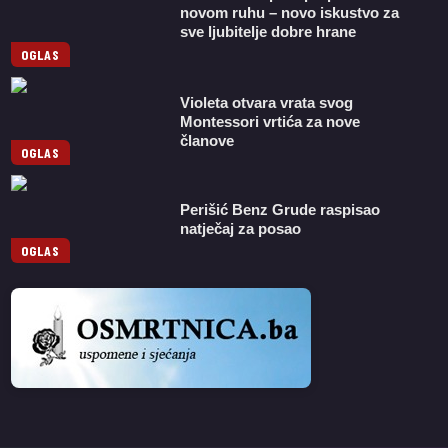
novom ruhu – novo iskustvo za
sve ljubitelje dobre hrane
OGLAS
Violeta otvara vrata svog
Montessori vrtića za nove
članove
OGLAS
Perišić Benz Grude raspisao
natječaj za posao
OGLAS