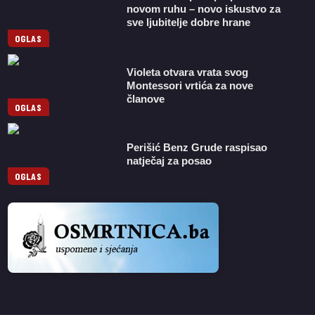
novom ruhu – novo iskustvo za
sve ljubitelje dobre hrane
OGLAS
Violeta otvara vrata svog
Montessori vrtića za nove
članove
OGLAS
Perišić Benz Grude raspisao
natječaj za posao
OGLAS