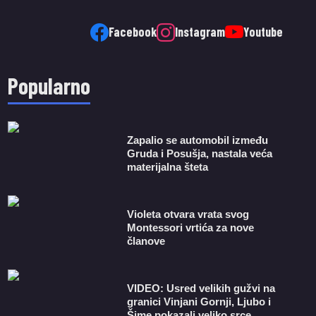
Facebook
Instagram
Youtube
Popularno
Zapalio se automobil između
Gruda i Posušja, nastala veća
materijalna šteta
Violeta otvara vrata svog
Montessori vrtića za nove
članove
VIDEO: Usred velikih gužvi na
granici Vinjani Gornji, Ljubo i
Šime pokazali veliko srce