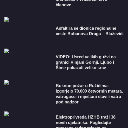
članove
Asfaltira se dionica regionalne
ceste Bobanova Draga – Blaževići
VIDEO: Usred velikih gužvi na
granici Vinjani Gornji, Ljubo i
Šime pokazali veliko srce
Buknuo požar u Ružićima:
Izgorjelo 70.000 četvornih metara,
vatrogasci i mještani stavili vatru
pod nadzor
​Elektroprivreda HZHB traži 38
novih djelatnika: Pogledajte
otvorena radna mjesta po