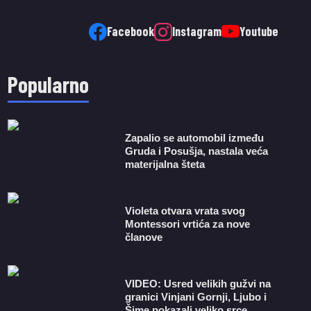
Facebook
Instagram
Youtube
Popularno
Zapalio se automobil između
Gruda i Posušja, nastala veća
materijalna šteta
Violeta otvara vrata svog
Montessori vrtića za nove
članove
VIDEO: Usred velikih gužvi na
granici Vinjani Gornji, Ljubo i
Šime pokazali veliko srce