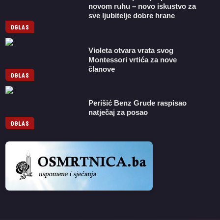
novom ruhu – novo iskustvo za
sve ljubitelje dobre hrane
OGLAS
Violeta otvara vrata svog
Montessori vrtića za nove
članove
OGLAS
Perišić Benz Grude raspisao
natječaj za posao
OGLAS