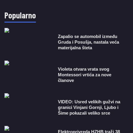
Popularno
Zapalio se automobil između
Gruda i Posušja, nastala veća
materijalna šteta
Violeta otvara vrata svog
Montessori vrtića za nove
članove
VIDEO: Usred velikih gužvi na
granici Vinjani Gornji, Ljubo i
Šime pokazali veliko srce
​Elektroprivreda HZHB traži 38