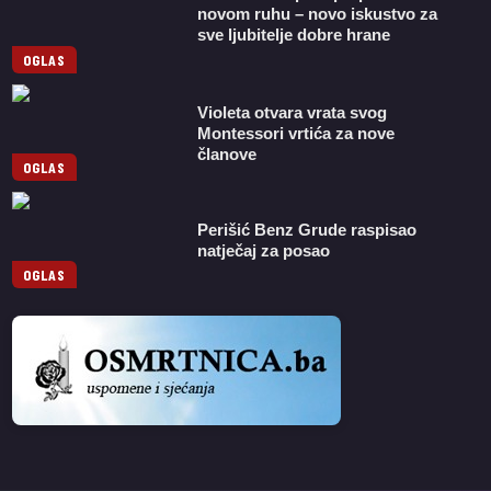
novom ruhu – novo iskustvo za
sve ljubitelje dobre hrane
OGLAS
Violeta otvara vrata svog
Montessori vrtića za nove
članove
OGLAS
Perišić Benz Grude raspisao
natječaj za posao
OGLAS