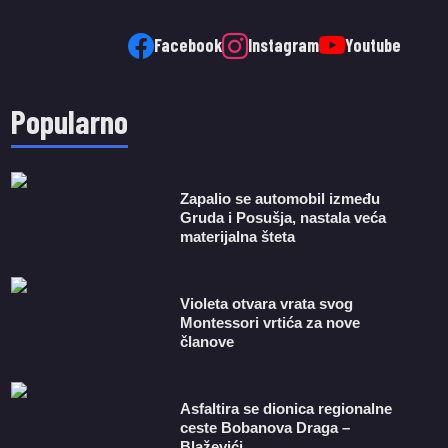
Facebook
Instagram
Youtube
Popularno
Zapalio se automobil između
Gruda i Posušja, nastala veća
materijalna šteta
Violeta otvara vrata svog
Montessori vrtića za nove
članove
Asfaltira se dionica regionalne
ceste Bobanova Draga –
Blaževići