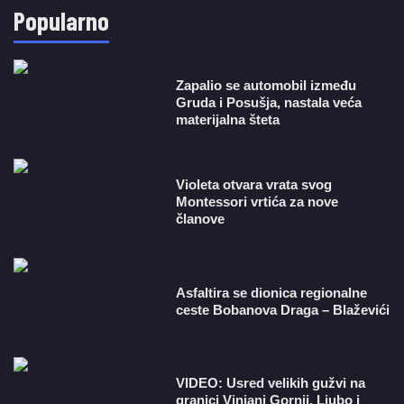
Popularno
Zapalio se automobil između
Gruda i Posušja, nastala veća
materijalna šteta
Violeta otvara vrata svog
Montessori vrtića za nove
članove
Asfaltira se dionica regionalne
ceste Bobanova Draga – Blaževići
VIDEO: Usred velikih gužvi na
granici Vinjani Gornji, Ljubo i