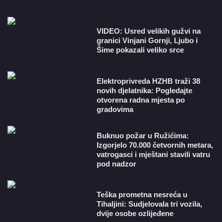
VIDEO: Usred velikih gužvi na
granici Vinjani Gornji, Ljubo i
Šime pokazali veliko srce
​Elektroprivreda HZHB traži 38
novih djelatnika: Pogledajte
otvorena radna mjesta po
gradovima
Buknuo požar u Ružićima:
Izgorjelo 70.000 četvornih metara,
vatrogasci i mještani stavili vatru
pod nadzor
Teška prometna nesreća u
Tihaljini: Sudjelovala tri vozila,
dvije osobe ozlijeđene