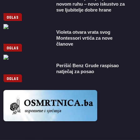
novom ruhu – novo iskustvo za
sve ljubitelje dobre hrane
OGLAS
Violeta otvara vrata svog
Montessori vrtića za nove
članove
OGLAS
Perišić Benz Grude raspisao
natječaj za posao
OGLAS