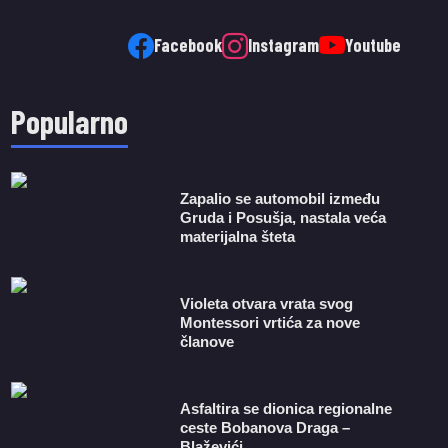
Facebook
Instagram
Youtube
Popularno
Zapalio se automobil između
Gruda i Posušja, nastala veća
materijalna šteta
Violeta otvara vrata svog
Montessori vrtića za nove
članove
Asfaltira se dionica regionalne
ceste Bobanova Draga –
Blaževići