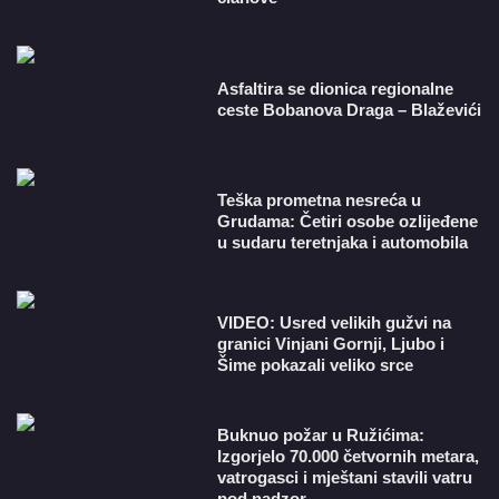
Asfaltira se dionica regionalne
ceste Bobanova Draga – Blaževići
Teška prometna nesreća u
Grudama: Četiri osobe ozlijeđene
u sudaru teretnjaka i automobila
VIDEO: Usred velikih gužvi na
granici Vinjani Gornji, Ljubo i
Šime pokazali veliko srce
Buknuo požar u Ružićima:
Izgorjelo 70.000 četvornih metara,
vatrogasci i mještani stavili vatru
pod nadzor