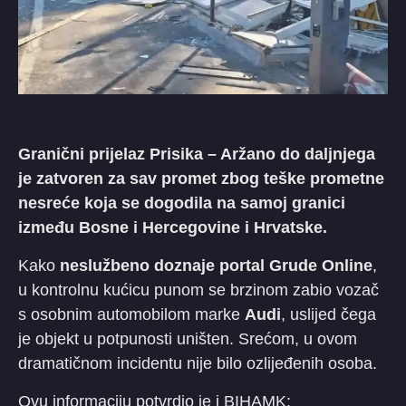
Granični prijelaz Prisika – Aržano do daljnjega
je zatvoren za sav promet zbog teške prometne
nesreće koja se dogodila na samoj granici
između Bosne i Hercegovine i Hrvatske.
​Kako
neslužbeno doznaje portal Grude Online
,
u kontrolnu kućicu punom se brzinom zabio vozač
s osobnim automobilom marke
Audi
, uslijed čega
je objekt u potpunosti uništen. Srećom, u ovom
dramatičnom incidentu nije bilo ozlijeđenih osoba.
​Ovu informaciju potvrdio je i BIHAMK: