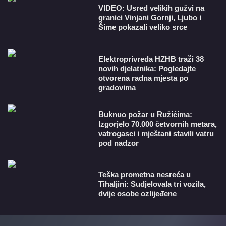
VIDEO: Usred velikih gužvi na
granici Vinjani Gornji, Ljubo i
Šime pokazali veliko srce
​Elektroprivreda HZHB traži 38
novih djelatnika: Pogledajte
otvorena radna mjesta po
gradovima
Buknuo požar u Ružićima:
Izgorjelo 70.000 četvornih metara,
vatrogasci i mještani stavili vatru
pod nadzor
Teška prometna nesreća u
Tihaljini: Sudjelovala tri vozila,
dvije osobe ozlijeđene