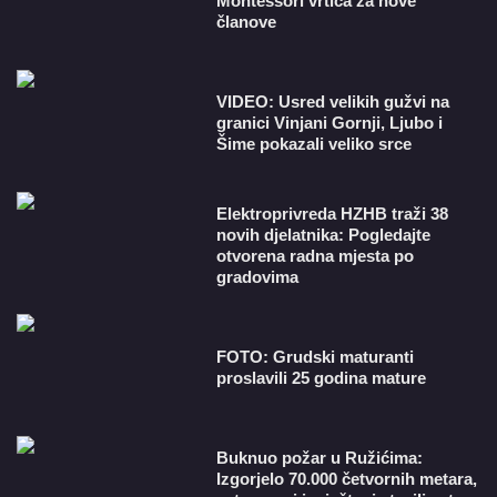
Montessori vrtića za nove
članove
VIDEO: Usred velikih gužvi na
granici Vinjani Gornji, Ljubo i
Šime pokazali veliko srce
​Elektroprivreda HZHB traži 38
novih djelatnika: Pogledajte
otvorena radna mjesta po
gradovima
FOTO: Grudski maturanti
proslavili 25 godina mature
Buknuo požar u Ružićima:
Izgorjelo 70.000 četvornih metara,