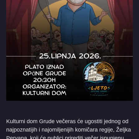
Kulturni dom Grude večeras će ugostiti jednog od
najpoznatijih i najomiljenijih komičara regije, Željka
Pervana, koji će publici prirediti večer ispunjenu