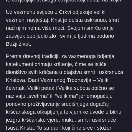
Uz vazmenu svijeću u Crkvi odjekuje veliki
vazmeni navještaj: Krist je doista uskrsnuo, smrt
nad njim nema više moći. Svojom smrću on je
zauvijek pobijedio zlo i svim je ljudima podario
Božji život.
Prema drevnoj tradiciji, za vazmenoga bdjenja
katekumeni primaju krštenje, čime se ističe
dioništvo svih kršćana u otajstvu smrti i uskrsnuća
Kristova. Dani Vazmenog Trodnevlja – Veliki
četvrtak, Veliki petak i Velika subota obično se
nazivaju „svetima” ili “velikima” jer omogućuju
ponovno proživljavanje središnjega događaj
kršćanskoga otkupljenja te vjernike uvode u bitnu
jezgru kršćanske vjere: muku, smrt i uskrsnuće
Isusa Krista. To su dani koji čine srce i stožer