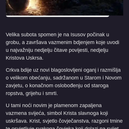
Velika subota spomen je na Isusov počinak u
grobu, a završava vazmenim bdjenjem koje uvodi
u najvažniju nedjelju čitave povijesti, nedjelju
Kristova Uskrsa.
Crkva bdije uz novi blagoslovljeni oganj i razmišlja
o velikom obećanju, sadržanom u Starom i Novom
zavjetu, o konačnom oslobođenju od staroga
ropstva, grijehu i smrti.
U tami noći novim je plamenom zapaljena
vazmena svijeća, simbol Krista slavnoga koji
uskršava. Krist, svjetlo čovječanstva, razgoni tmine
te osvjetljuje svakoga čovjeka koji dolazi na svijet.