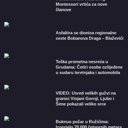
Montessori vrtića za nove
članove
Asfaltira se dionica regionalne
ceste Bobanova Draga – Blaževići
Teška prometna nesreća u
Grudama: Četiri osobe ozlijeđene
u sudaru teretnjaka i automobila
VIDEO: Usred velikih gužvi na
granici Vinjani Gornji, Ljubo i
Šime pokazali veliko srce
Buknuo požar u Ružićima:
Izgorjelo 70.000 četvornih metara,