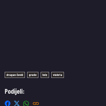
dragan čović
grude
hdz
violeta
Podijeli: