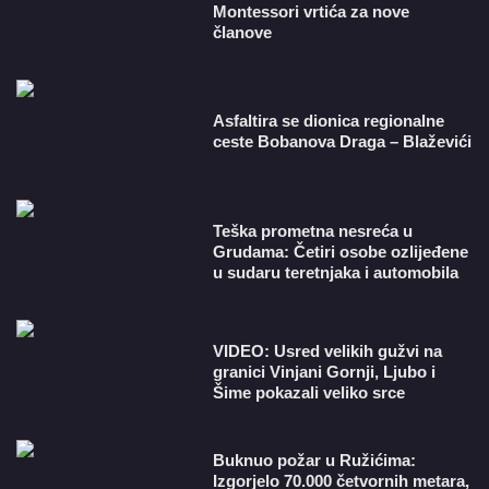
Montessori vrtića za nove
članove
Asfaltira se dionica regionalne
ceste Bobanova Draga – Blaževići
Teška prometna nesreća u
Grudama: Četiri osobe ozlijeđene
u sudaru teretnjaka i automobila
VIDEO: Usred velikih gužvi na
granici Vinjani Gornji, Ljubo i
Šime pokazali veliko srce
Buknuo požar u Ružićima:
Izgorjelo 70.000 četvornih metara,