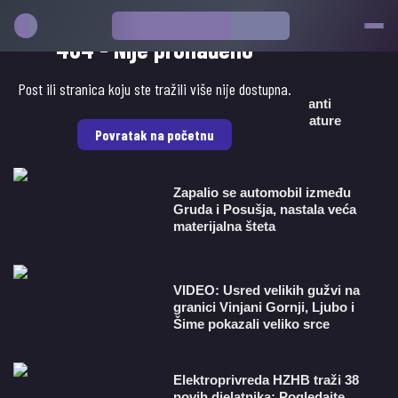
Popularno
404 - Nije pronađeno
Post ili stranica koju ste tražili više nije dostupna.
FOTO: Grudski maturanti
proslavili 25 godina mature
Povratak na početnu
Zapalio se automobil između
Gruda i Posušja, nastala veća
materijalna šteta
VIDEO: Usred velikih gužvi na
granici Vinjani Gornji, Ljubo i
Šime pokazali veliko srce
​Elektroprivreda HZHB traži 38
novih djelatnika: Pogledajte