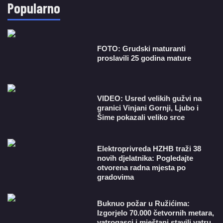
Popularno
FOTO: Grudski maturanti
proslavili 25 godina mature
VIDEO: Usred velikih gužvi na
granici Vinjani Gornji, Ljubo i
Šime pokazali veliko srce
​Elektroprivreda HZHB traži 38
novih djelatnika: Pogledajte
otvorena radna mjesta po
gradovima
Buknuo požar u Ružićima:
Izgorjelo 70.000 četvornih metara,
vatrogasci i mještani stavili vatru