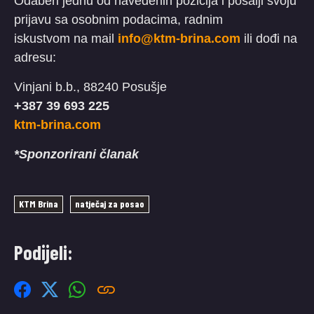
Odaberi jednu od navedenih pozicija i pošalji svoju
prijavu sa osobnim podacima, radnim
iskustvom na mail
info@ktm-brina.com
ili dođi na
adresu:
Vinjani b.b., 88240 Posušje
+387 39 693 225
ktm-brina.com
*Sponzorirani članak
KTM Brina
natječaj za posao
Podijeli: