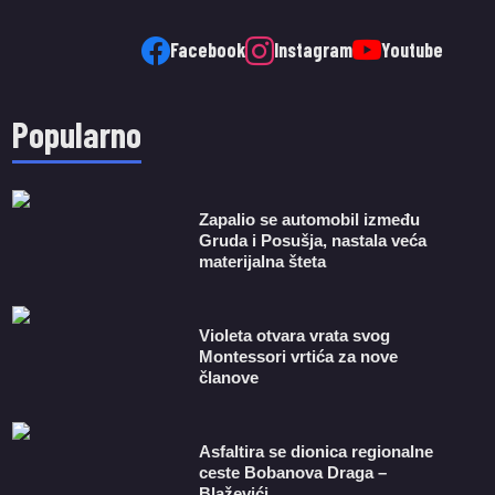
Facebook
Instagram
Youtube
Popularno
Zapalio se automobil između
Gruda i Posušja, nastala veća
materijalna šteta
Violeta otvara vrata svog
Montessori vrtića za nove
članove
Asfaltira se dionica regionalne
ceste Bobanova Draga –
Blaževići