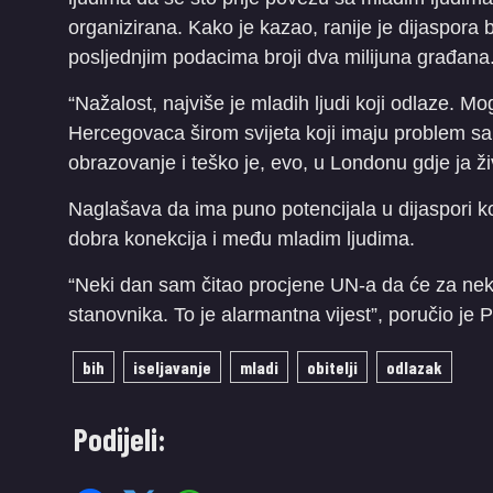
organizirana. Kako je kazao, ranije je dijaspora 
posljednjim podacima broji dva milijuna građana
“Nažalost, najviše je mladih ljudi koji odlaze. 
Hercegovaca širom svijeta koji imaju problem s
obrazovanje i teško je, evo, u Londonu gdje ja živ
Naglašava da ima puno potencijala u dijaspori koj
dobra konekcija i među mladim ljudima.
“Neki dan sam čitao procjene UN-a da će za neki
stanovnika. To je alarmantna vijest”, poručio je P
bih
iseljavanje
mladi
obitelji
odlazak
Podijeli: