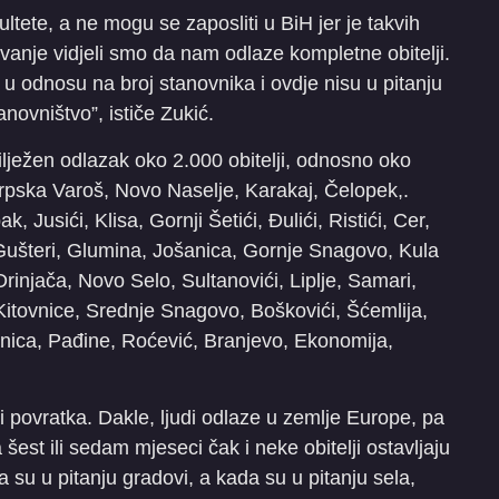
kultete, a ne mogu se zaposliti u BiH jer je takvih
vanje vidjeli smo da nam odlaze kompletne obitelji.
 odnosu na broj stanovnika i ovdje nisu u pitanju
novništvo”, ističe Zukić.
lježen odlazak oko 2.000 obitelji, odnosno oko
Srpska Varoš, Novo Naselje, Karakaj, Čelopek,.
 Jusići, Klisa, Gornji Šetići, Đulići, Ristići, Cer,
 Gušteri, Glumina, Jošanica, Gornje Snagovo, Kula
injača, Novo Selo, Sultanovići, Liplje, Samari,
 Kitovnice, Srednje Snagovo, Boškovići, Šćemlija,
enica, Pađine, Roćević, Branjevo, Ekonomija,
mjeri povratka. Dakle, ljudi odlaze u zemlje Europe, pa
a šest ili sedam mjeseci čak i neke obitelji ostavljaju
da su u pitanju gradovi, a kada su u pitanju sela,