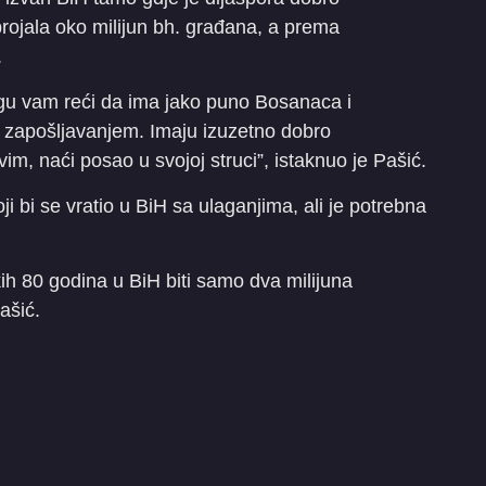
brojala oko milijun bh. građana, a prema
.
Mogu vam reći da ima jako puno Bosanaca i
a zapošljavanjem. Imaju izuzetno dobro
im, naći posao u svojoj struci”, istaknuo je Pašić.
i bi se vratio u BiH sa ulaganjima, ali je potrebna
h 80 godina u BiH biti samo dva milijuna
ašić.