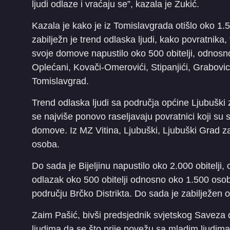
ljudi odlaze i vraćaju se”, kazala je Zukić.
Kazala je kako je iz Tomislavgrada otišlo oko 1
zabilježn je trend odlaska ljudi, kako povratnika,
svoje domove napustilo oko 500 obitelji, odnosn
Oplećani, Kovači-Omerovići, Stipanjići, Grabovi
Tomislavgrad.
Trend odlaska ljudi sa područja općine Ljubuški z
se najviše ponovo raseljavaju povratnici koji su s
domove. Iz MZ Vitina, Ljubuški, Ljubuški Grad za
osoba.
Do sada je Bijeljinu napustilo oko 2.000 obitelji
odlazak oko 500 obitelji odnosno oko 1.500 osob
području Brčko Distrikta. Do sada je zabilježen 
Zaim Pašić, bivši predsjednik svjetskog Saveza 
ljudima da se što prije povežu sa mladim ljudima