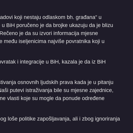
dovi koji nestaju odlaskom bh. građana” u
je u BiH poručeno je da brojke ukazuju da je blizu
Rečeno je da su izvori informacija mjesne
je među iseljenicima najviše povratnika koji u
vratak i integracije u BiH, kazala je da iz BiH
ivanja osnovnih ljudskih prava kada je u pitanju
 Naši putevi istraživanja bile su mjesne zajednice,
kalne vlasti koje su mogle da ponude određene
g loše politike zapošljavanja, ali i zbog ignoriranja