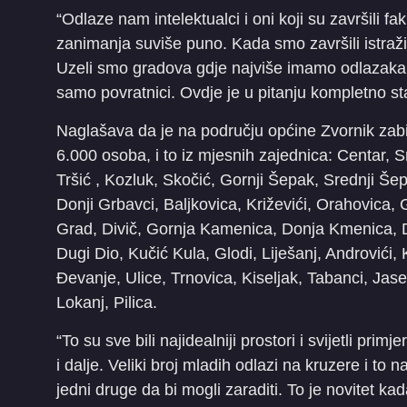
“Odlaze nam intelektualci i oni koji su završili fa
zanimanja suviše puno. Kada smo završili istraži
Uzeli smo gradova gdje najviše imamo odlazaka u
samo povratnici. Ovdje je u pitanju kompletno sta
Naglašava da je na području općine Zvornik zabi
6.000 osoba, i to iz mjesnih zajednica: Centar, 
Tršić , Kozluk, Skočić, Gornji Šepak, Srednji Šepak,
Donji Grbavci, Baljkovica, Križevići, Orahovica,
Grad, Divič, Gornja Kamenica, Donja Kmenica, Dr
Dugi Dio, Kučić Kula, Glodi, Liješanj, Androvići,
Đevanje, Ulice, Trnovica, Kiseljak, Tabanci, Jas
Lokanj, Pilica.
“To su sve bili najidealniji prostori i svijetli pri
i dalje. Veliki broj mladih odlazi na kruzere i to n
jedni druge da bi mogli zaraditi. To je novitet ka