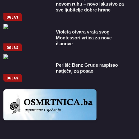
novom ruhu – novo iskustvo za
sve ljubitelje dobre hrane
OGLAS
Violeta otvara vrata svog
Montessori vrtića za nove
članove
OGLAS
Perišić Benz Grude raspisao
natječaj za posao
OGLAS