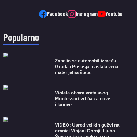
Facebook
Instagram
Youtube
Popularno
Zapalio se automobil između
Gruda i Posušja, nastala veća
materijalna šteta
Violeta otvara vrata svog
Montessori vrtića za nove
članove
VIDEO: Usred velikih gužvi na
granici Vinjani Gornji, Ljubo i
Šime pokazali veliko srce