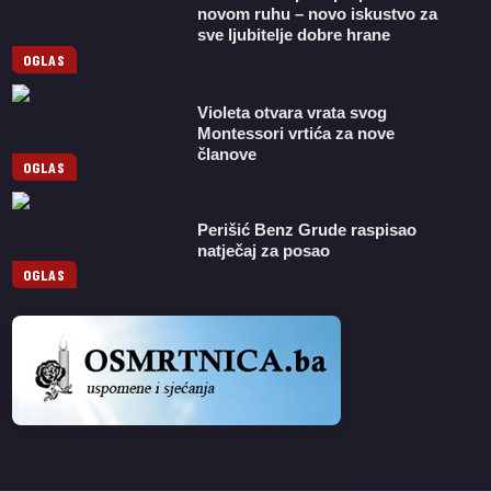
novom ruhu – novo iskustvo za
sve ljubitelje dobre hrane
OGLAS
Violeta otvara vrata svog
Montessori vrtića za nove
članove
OGLAS
Perišić Benz Grude raspisao
natječaj za posao
OGLAS