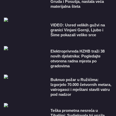
Gruda i Posušja, nastala veća
materijalna šteta
VIDEO: Usred velikih gužvi na
granici Vinjani Gornji, Ljubo i
Šime pokazali veliko srce
​Elektroprivreda HZHB traži 38
novih djelatnika: Pogledajte
otvorena radna mjesta po
gradovima
Buknuo požar u Ružićima:
Izgorjelo 70.000 četvornih metara,
vatrogasci i mještani stavili vatru
pod nadzor
Teška prometna nesreća u
Tihaljini: Sudjelovala tri vozila,