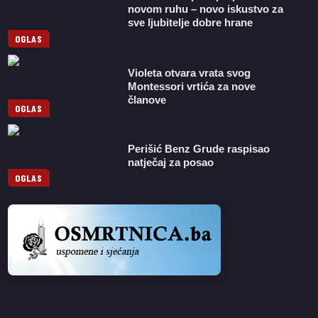
novom ruhu – novo iskustvo za
sve ljubitelje dobre hrane
OGLAS
Violeta otvara vrata svog
Montessori vrtića za nove
članove
OGLAS
Perišić Benz Grude raspisao
natječaj za posao
OGLAS