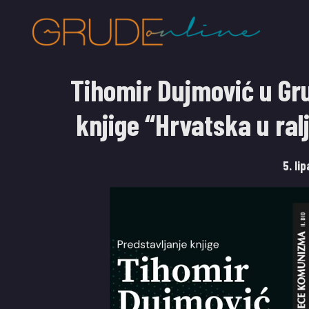
Tihomir Dujmović u Gru
knjige “Hrvatska u r
5. li