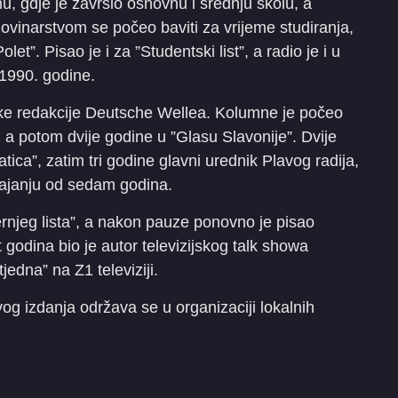
, gdje je završio osnovnu i srednju školu, a
ovinarstvom se počeo baviti za vrijeme studiranja,
et”. Pisao je i za ”Studentski list”, a radio je i u
1990. godine.
ske redakcije Deutsche Wellea. Kolumne je počeo
, a potom dvije godine u ”Glasu Slavonije”. Dvije
atica”, zatim tri godine glavni urednik Plavog radija,
trajanju od sedam godina.
rnjeg lista”, a nakon pauze ponovno je pisao
godina bio je autor televizijskog talk showa
jedna” na Z1 televiziji.
vog izdanja održava se u organizaciji lokalnih