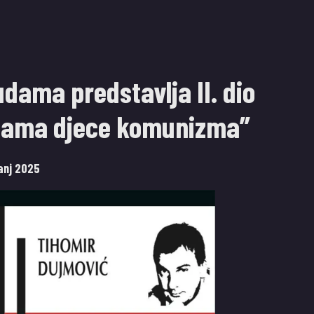
dama predstavlja II. dio
aljama djece komunizma”
panj 2025