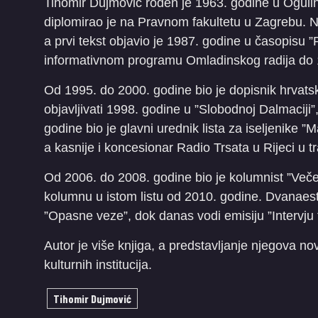
Tihomir Dujmović rođen je 1963. godine u Ogulinu
diplomirao je na Pravnom fakultetu u Zagrebu. N
a prvi tekst objavio je 1987. godine u časopisu ”Pol
informativnom programu Omladinskog radija do 
Od 1995. do 2000. godine bio je dopisnik hrvat
objavljivati 1998. godine u ”Slobodnoj Dalmaciji”
godine bio je glavni urednik lista za iseljenike ”M
a kasnije i koncesionar Radio Trsata u Rijeci u 
Od 2006. do 2008. godine bio je kolumnist ”Veče
kolumnu u istom listu od 2010. godine. Dvanaest 
”Opasne veze”, dok danas vodi emisiju ”Intervju t
Autor je više knjiga, a predstavljanje njegova no
kulturnih institucija.
Tihomir Dujmović