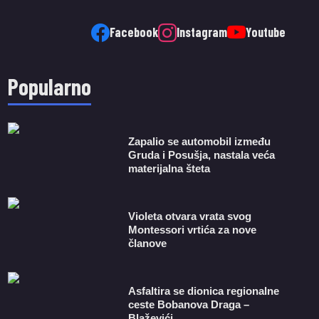
Facebook
Instagram
Youtube
Popularno
Zapalio se automobil između
Gruda i Posušja, nastala veća
materijalna šteta
Violeta otvara vrata svog
Montessori vrtića za nove
članove
Asfaltira se dionica regionalne
ceste Bobanova Draga –
Blaževići