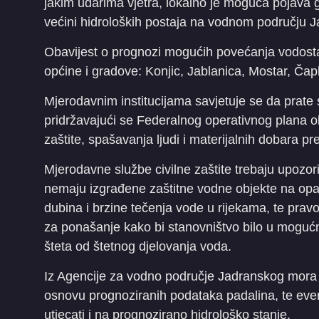
jakim udarima vjetra, lokalno je moguća pojava
većini hidroloških postaja na vodnom području 
Obavijest o prognozi mogućih povećanja vodosta
općine i gradove: Konjic, Jablanica, Mostar, Čaplj
Mjerodavnim institucijama savjetuje se da prate s
pridržavajući se Federalnog operativnog plana 
zaštite, spašavanja ljudi i materijalnih dobara p
Mjerodavne službe civilne zaštite trebaju upozori
nemaju izgrađene zaštitne vodne objekte na opa
dubina i brzine tečenja vode u rijekama, te pra
za ponašanje kako bi stanovništvo bilo u mogućno
šteta od štetnog djelovanja voda.
Iz Agencije za vodno područje Jadranskog mora 
osnovu prognoziranih podataka padalina, te e
utjecati i na prognozirano hidrološko stanje.