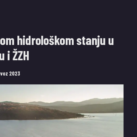
nom hidrološkom stanju u
u i ŽZH
ovoz 2023