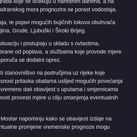
 grada koje se očekuju u narednim danima, a na
Jadranskog mora prognozira se porast vodostaja.
ja, te pojavi mogućih bujičnih tokova obuhvaća
ina, Grude, Ljubuški i Široki Brijeg.
ituaciju i postupaju u skladu s ovlastima,
obrane od poplava, a službama koje provode mjere
reporuča se dodatni oprez.
ti stanovništvo na područjima uz rijeke koje
snost prilaska obalama uslijed mogućih povećanja
vovremeno dati obavijest s uputama i smjernicama
sti provesti mjere u cilju smanjenja eventualnih
Mostar napominju kako se obavijest izdaje na
ventualne promjene vremenske prognoze mogu