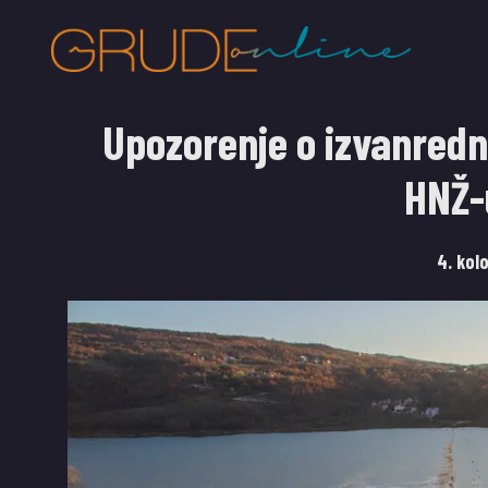
Upozorenje o izvanred
HNŽ-
4. kol