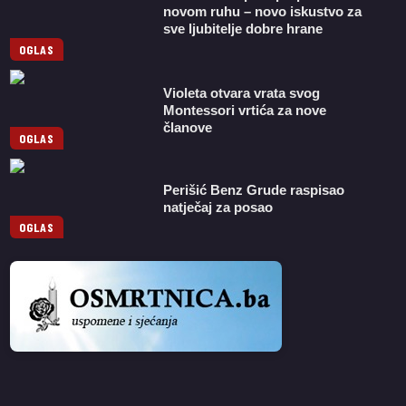
novom ruhu – novo iskustvo za
sve ljubitelje dobre hrane
OGLAS
Violeta otvara vrata svog
Montessori vrtića za nove
članove
OGLAS
Perišić Benz Grude raspisao
natječaj za posao
OGLAS