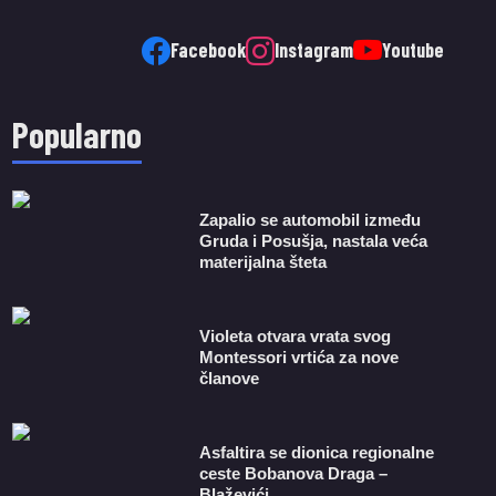
Facebook
Instagram
Youtube
Popularno
Zapalio se automobil između
Gruda i Posušja, nastala veća
materijalna šteta
Violeta otvara vrata svog
Montessori vrtića za nove
članove
Asfaltira se dionica regionalne
ceste Bobanova Draga –
Blaževići