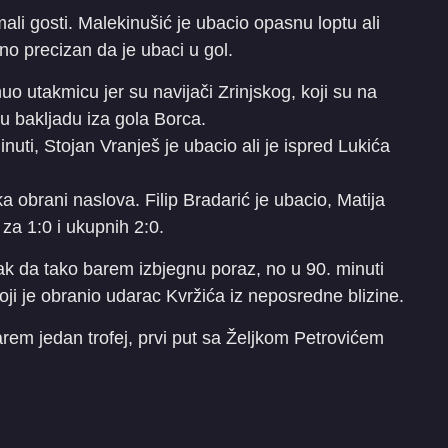
mali gosti. Malekinušić je ubacio opasnu loptu ali
jno precizan da je ubaci u gol.
o utakmicu jer su navijači Zrinjskog, koji su na
ću bakljadu iza gola Borca.
inuti, Stojan Vranješ je ubacio ali je ispred Lukića
ka obrani naslova. Filip Bradarić je ubacio, Matija
 za 1:0 i ukupnih 2:0.
k da tako barem izbjegnu poraz, no u 90. minuti
koji je obranio udarac Kvržića iz neposredne blizine.
arem jedan trofej, prvi put sa Željkom Petrovićem