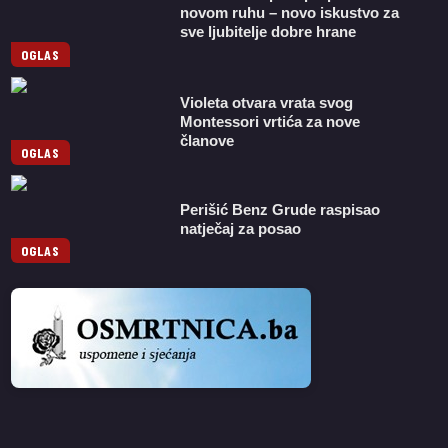
novom ruhu – novo iskustvo za
sve ljubitelje dobre hrane
OGLAS
Violeta otvara vrata svog
Montessori vrtića za nove
članove
OGLAS
Perišić Benz Grude raspisao
natječaj za posao
OGLAS