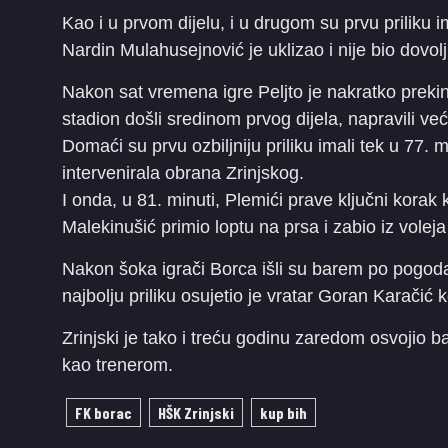
Kao i u prvom dijelu, i u drugom su prvu priliku i
Nardin Mulahusejnović je uklizao i nije bio dovol
Nakon sat vremena igre Peljto je nakratko prekinu
stadion došli sredinom prvog dijela, napravili ve
Domaći su prvu ozbiljniju priliku imali tek u 77. m
intervenirala obrana Zrinjskog.
I onda, u 81. minuti, Plemići prave ključni korak 
Malekinušić primio loptu na prsa i zabio iz voleja
Nakon šoka igrači Borca išli su barem po pogoda
najbolju priliku osujetio je vratar Goran Karačić 
Zrinjski je tako i treću godinu zaredom osvojio b
kao trenerom.
FK borac
HŠK Zrinjski
kup bih