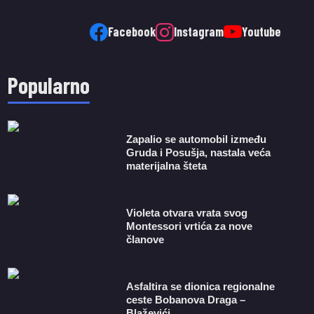
Facebook
Instagram
Youtube
Popularno
Zapalio se automobil između
Gruda i Posušja, nastala veća
materijalna šteta
Violeta otvara vrata svog
Montessori vrtića za nove
članove
Asfaltira se dionica regionalne
ceste Bobanova Draga –
Blaževići