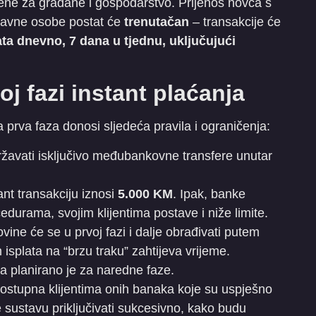
ene za građane i gospodarstvo. Prijenos novca s
pravne osobe postat će
trenutačan
– transakcije će
ata dnevno, 7 dana u tjednu, uključujući
oj fazi instant plaćanja
 prva faza donosi sljedeća pravila i ograničenja:
žavati isključivo međubankovne transfere unutar
nt transakciju iznosi
5.000 KM
. Ipak, banke
edurama, svojim klijentima postave i niže limite.
vine će se u prvoj fazi i dalje obrađivati putem
isplata na “brzu traku” zahtijeva vrijeme.
na planirano je za naredne faze.
ostupna klijentima onih banaka koje su uspješno
e sustavu priključivati sukcesivno, kako budu