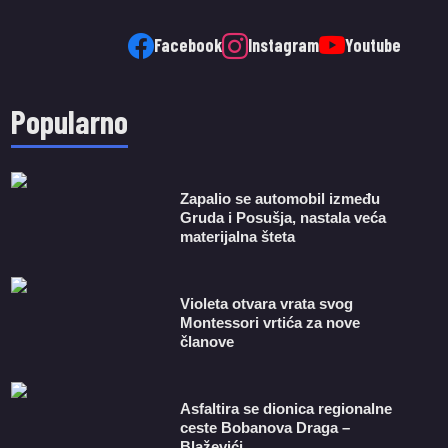
Facebook
Instagram
Youtube
Popularno
Zapalio se automobil između
Gruda i Posušja, nastala veća
materijalna šteta
Violeta otvara vrata svog
Montessori vrtića za nove
članove
Asfaltira se dionica regionalne
ceste Bobanova Draga –
Blaževići