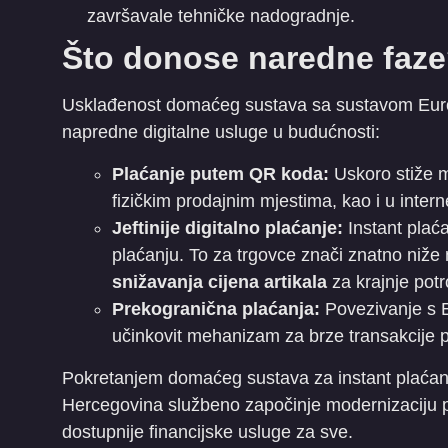
završavale tehničke nadogradnje.
​Što donose naredne faz
​Usklađenost domaćeg sustava sa sustavom Euro
napredne digitalne usluge u budućnosti:
Plaćanje putem QR koda:
Uskoro stiže 
fizičkim prodajnim mjestima, kao i u inte
Jeftinije digitalno plaćanje:
Instant plaća
plaćanju. To za trgovce znači znatno niže 
snižavanja cijena artikala
za krajnje pot
Prekogranična plaćanja:
Povezivanje s E
učinkovit mehanizam za brze transakcije
​Pokretanjem domaćeg sustava za instant plaćanj
Hercegovina službeno započinje modernizaciju pla
dostupnije financijske usluge za sve.