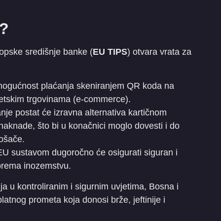
e?
pske središnje banke (
EU TIPS
) otvara vrata za
mogućnost plaćanja skeniranjem QR koda na
rnetskim trgovinama (e-commerce).
nje postat će izravna alternativa kartičnom
naknade, što bi u konačnici moglo dovesti i do
rošače.
U sustavom dugoročno će osigurati siguran i
 prema inozemstvu.
a u kontroliranim i sigurnim uvjetima, Bosna i
tnog prometa koja donosi brže, jeftinije i