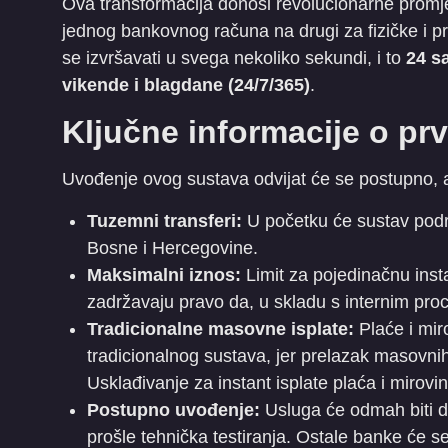
​Ova transformacija donosi revolucionarne promj
jednog bankovnog računa na drugi za fizičke i 
se izvršavati u svega nekoliko sekundi, i to
24 s
vikende i blagdane (24/7/365)
.
​Ključne informacije o prv
​Uvođenje ovog sustava odvijat će se postupno, a
Tuzemni transferi:
U početku će sustav podr
Bosne i Hercegovine.
Maksimalni iznos:
Limit za pojedinačnu insta
zadržavaju pravo da, u skladu s internim proc
Tradicionalne masovne isplate:
Plaće i miro
tradicionalnog sustava, jer prelazak masovnih 
Usklađivanje za instant isplate plaća i mirovi
Postupno uvođenje:
Usluga će odmah biti d
prošle tehnička testiranja. Ostale banke će s