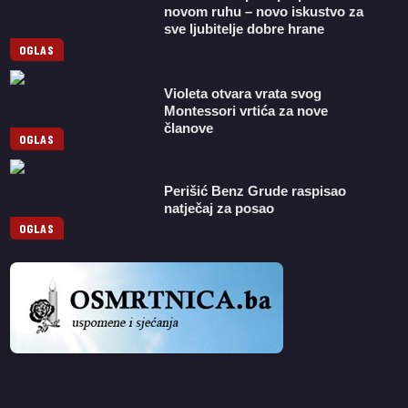
novom ruhu – novo iskustvo za
sve ljubitelje dobre hrane
OGLAS
Violeta otvara vrata svog
Montessori vrtića za nove
članove
OGLAS
Perišić Benz Grude raspisao
natječaj za posao
OGLAS