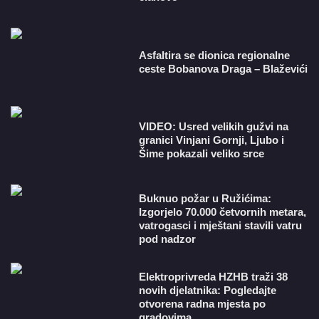
Asfaltira se dionica regionalne
ceste Bobanova Draga – Blaževići
VIDEO: Usred velikih gužvi na
granici Vinjani Gornji, Ljubo i
Šime pokazali veliko srce
Buknuo požar u Ružićima:
Izgorjelo 70.000 četvornih metara,
vatrogasci i mještani stavili vatru
pod nadzor
​Elektroprivreda HZHB traži 38
novih djelatnika: Pogledajte
otvorena radna mjesta po
gradovima